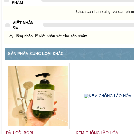
PHẨM
Chưa có nhận xét gì về sản phẩ
VIẾT NHẬN
XÉT
Hãy đăng nhập để viết nhận xét cho sản phẩm
SẢN PHẨM CÙNG LOẠI KHÁC
DẦU GỘI BORI ...
KEM CHỐNG LÃO HÓA ...