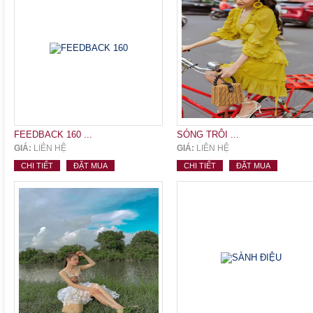
FEEDBACK 160 ...
SÓNG TRÔI ...
GIÁ:
LIÊN HỆ
GIÁ:
LIÊN HỆ
CHI TIẾT
ĐẶT MUA
CHI TIẾT
ĐẶT MUA