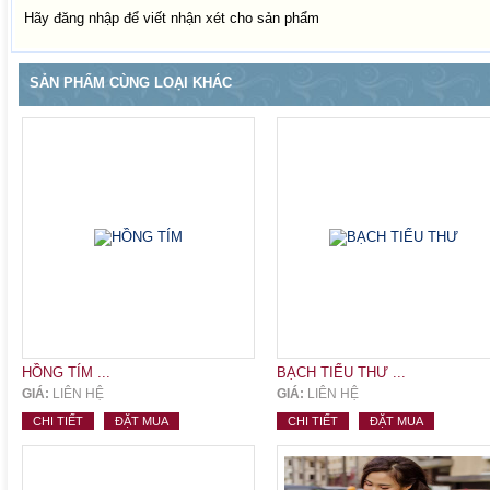
Hãy đăng nhập để viết nhận xét cho sản phẩm
SẢN PHẨM CÙNG LOẠI KHÁC
HỒNG TÍM ...
BẠCH TIỂU THƯ ...
GIÁ:
LIÊN HỆ
GIÁ:
LIÊN HỆ
CHI TIẾT
ĐẶT MUA
CHI TIẾT
ĐẶT MUA