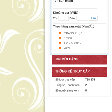
Tên sản phẩm
Khoảng giá (VNĐ)
Từ:
Đến:
Theo hãng sản xuất
(Xem/Ẩn)
TRANG PHỤC
10938
HONGIKSKIN
4279
TIN MỚI ĐĂNG
THỐNG KÊ TRUY CẬP
Số lượt truy cập
798.376
Tổng số Thành viên
2
Số người đang xem
5