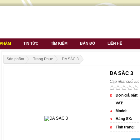
 PHẨM
TIN TỨC
TÌM KIẾM
BẢN ĐỒ
LIÊN HỆ
Sản phẩm
Trang Phục
ĐA SẮC 3
ĐA SẮC 3
Cập nhật cuối lú
Đơn giá bán:
VAT:
Model:
Hãng SX:
Tình trạng: