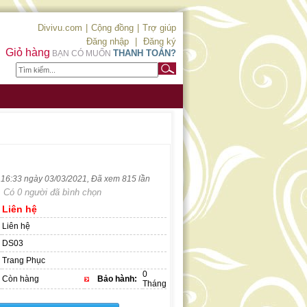
Divivu.com
|
Cộng đồng
|
Trợ giúp
Đăng nhập
|
Đăng ký
Giỏ hàng
THANH TOÁN?
BẠN CÓ MUỐN
c 16:33 ngày 03/03/2021, Đã xem 815 lần
Có 0 người đã bình chọn
Liên hệ
Liên hệ
DS03
Trang Phục
0
Còn hàng
Bảo hành:
Tháng