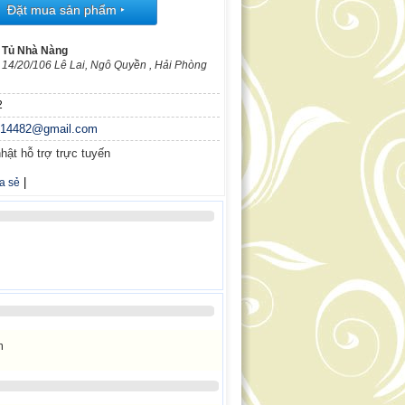
Đặt mua sản phẩm
‣
Tủ Nhà Nàng
14/20/106 Lê Lai, Ngô Quyền , Hải Phòng
2
n14482@gmail.com
hật hỗ trợ trực tuyến
|
a sẻ
m