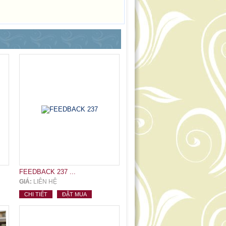
FEEDBACK 237 ...
GIÁ:
LIÊN HỆ
CHI TIẾT
ĐẶT MUA