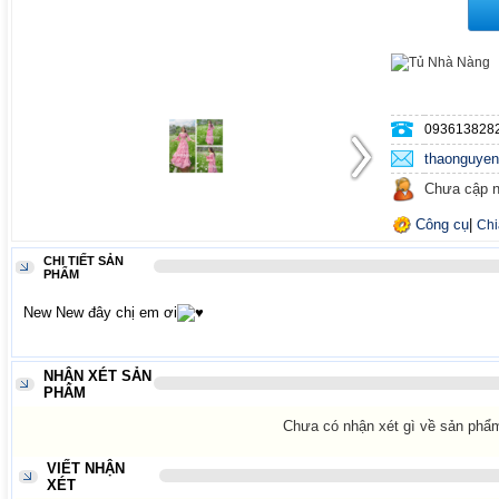
093613828
thaonguye
Chưa cập n
Công cụ
|
Chi
CHI TIẾT SẢN
PHẨM
New New đây chị em ơi
NHẬN XÉT SẢN
PHẨM
Chưa có nhận xét gì về sản phẩ
VIẾT NHẬN
XÉT