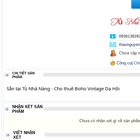
093613828
thaonguye
Chưa cập n
Công cụ
|
Chi
CHI TIẾT SẢN
PHẨM
Sẵn tại Tủ Nhà Nàng - Cho thuê Boho Vintage Dạ Hội
NHẬN XÉT SẢN
PHẨM
Chưa có nhận xét gì về sản phẩ
VIẾT NHẬN
XÉT