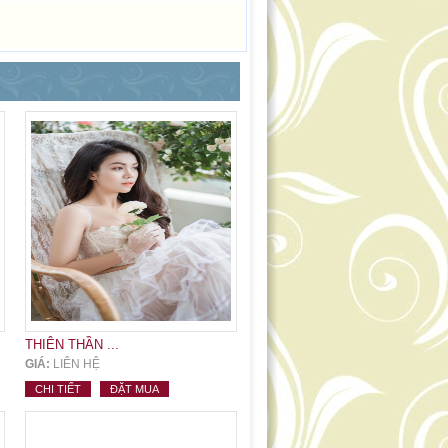
THIÊN THẦN ...
GIÁ:
LIÊN HỆ
CHI TIẾT
ĐẶT MUA