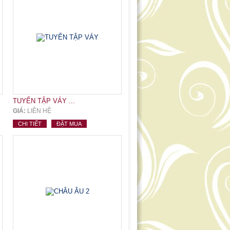
TUYỂN TẬP VÁY ...
GIÁ:
LIÊN HỆ
CHI TIẾT
ĐẶT MUA