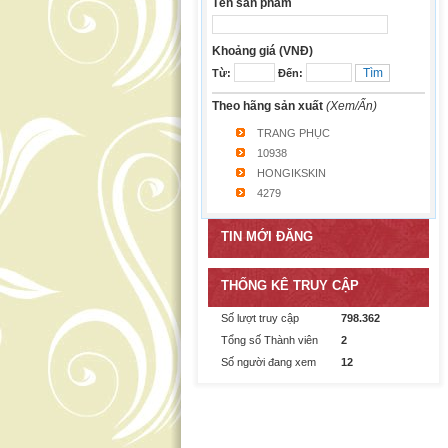
Tên sản phẩm
Khoảng giá (VNĐ)
Từ:
Đến:
Theo hãng sản xuất
(Xem/Ẩn)
TRANG PHỤC
10938
HONGIKSKIN
4279
TIN MỚI ĐĂNG
THỐNG KÊ TRUY CẬP
Số lượt truy cập
798.362
Tổng số Thành viên
2
Số người đang xem
12