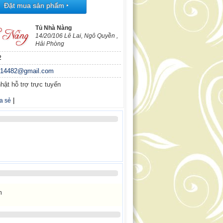
Đặt mua sản phẩm
‣
Tủ Nhà Nàng
14/20/106 Lê Lai, Ngô Quyền ,
Hải Phòng
2
n14482@gmail.com
hật hỗ trợ trực tuyến
|
a sẻ
m