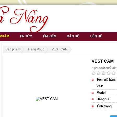
 PHẨM
TIN TỨC
TÌM KIẾM
BẢN ĐỒ
LIÊN HỆ
Sản phẩm
Trang Phục
VEST CAM
VEST CAM
Cập nhật cuối lú
Đơn giá bán:
VAT:
Model:
Hãng SX:
Tình trạng: