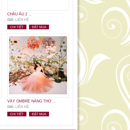
CHÂU ÂU 2 ...
GIÁ:
LIÊN HỆ
CHI TIẾT
ĐẶT MUA
VÁY OMBRE NÀNG THƠ ...
GIÁ:
LIÊN HỆ
CHI TIẾT
ĐẶT MUA