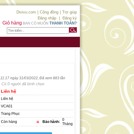
Divivu.com
|
Cộng đồng
|
Trợ giúp
Đăng nhập
|
Đăng ký
Giỏ hàng
THANH TOÁN?
BẠN CÓ MUỐN
c 11:17 ngày 31/03/2022, Đã xem 883 lần
Có 0 người đã bình chọn
Liên hệ
Liên hệ
VCA01
Trang Phục
0
Còn hàng
Bảo hành:
Tháng