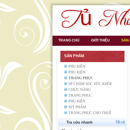
TRANG CHỦ
GIỚI THIỆU
SẢN
SẢN PHẨM
PHỤ KIỆN
PHỤ KIỆN
TRANG PHỤC
SP CHĂM SÓC SỨC KHỎE
CHỨC NĂNG
TRANG PHỤC
PHỤ KIỆN
MỸ PHẨM
TRANG PHỤC CHO THUÊ
Tra cứu nhanh
Tất cả