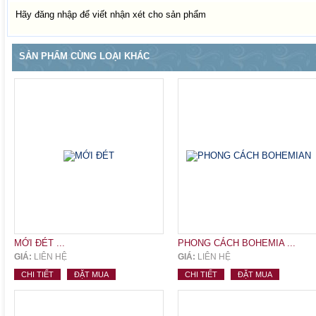
Hãy đăng nhập để viết nhận xét cho sản phẩm
SẢN PHẨM CÙNG LOẠI KHÁC
MỚI ĐÉT ...
PHONG CÁCH BOHEMIA ...
GIÁ:
LIÊN HỆ
GIÁ:
LIÊN HỆ
CHI TIẾT
ĐẶT MUA
CHI TIẾT
ĐẶT MUA