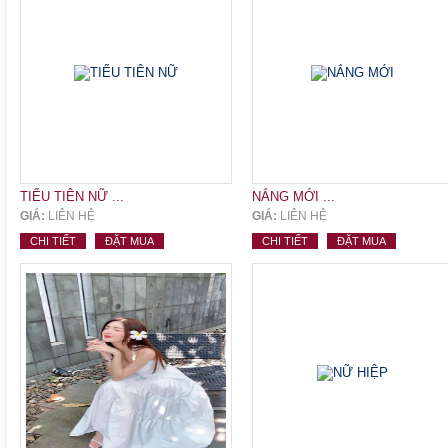
TIỂU TIÊN NỮ ...
NẮNG MỚI ...
GIÁ:
LIÊN HỆ
GIÁ:
LIÊN HỆ
CHI TIẾT
ĐẶT MUA
CHI TIẾT
ĐẶT MUA