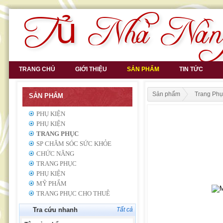
TRANG CHỦ
GIỚI THIỆU
SẢN PHẨM
TIN TỨC
Sản phẩm
Trang Phụ
SẢN PHẨM
PHỤ KIỆN
PHỤ KIỆN
TRANG PHỤC
SP CHĂM SÓC SỨC KHỎE
CHỨC NĂNG
TRANG PHỤC
PHỤ KIỆN
MỸ PHẨM
TRANG PHỤC CHO THUÊ
Tra cứu nhanh
Tất cả