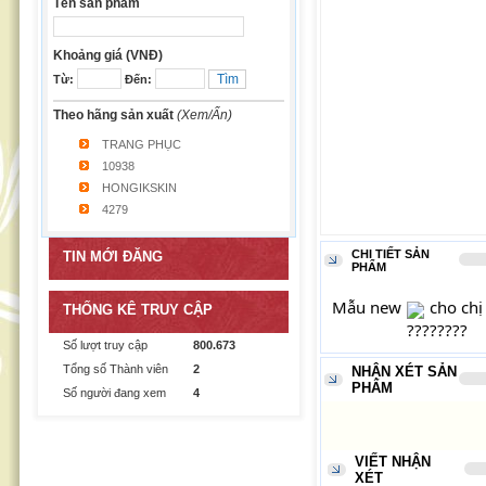
Tên sản phẩm
Khoảng giá (VNĐ)
Từ:
Đến:
Theo hãng sản xuất
(Xem/Ẩn)
TRANG PHỤC
10938
HONGIKSKIN
4279
CHI TIẾT SẢN
TIN MỚI ĐĂNG
PHẨM
Mẫu new 
 cho ch
THỐNG KÊ TRUY CẬP
Số lượt truy cập
800.673
Tổng số Thành viên
2
NHẬN XÉT SẢN
PHẨM
Số người đang xem
4
VIẾT NHẬN
XÉT