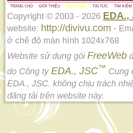
TRANG CHỦ
GIỚI THIỆU
SẢN PHẨM
TIN TỨC
TÌM KIẾM
EDA.,
Copyright © 2003 - 2026
http://divivu.com
website:
- Ema
ở chế độ màn hình 1024x768
FreeWeb
Website sử dụng gói
đ
™
EDA., JSC
do Công ty
Cung 
EDA., JSC. không chịu trách nhi
đăng tải trên website này.