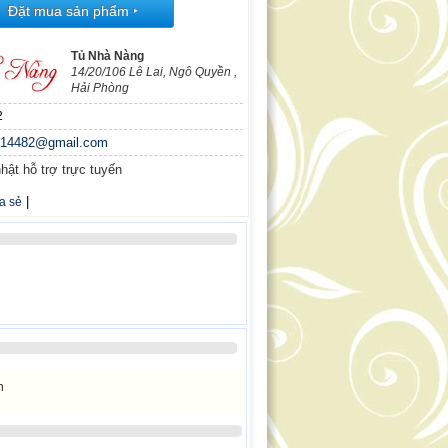
Đặt mua sản phẩm
‣
Tủ Nhà Nàng
14/20/106 Lê Lai, Ngô Quyền ,
Hải Phòng
2
n14482@gmail.com
hật hỗ trợ trực tuyến
|
a sẻ
m