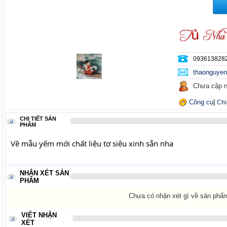
093613828
thaonguye
Chưa cập n
Công cụ
|
Chi
CHI TIẾT SẢN
PHẨM
Về mẫu yếm mới chất liệu tơ siêu xinh sẵn nha
NHẬN XÉT SẢN
PHẨM
Chưa có nhận xét gì về sản phẩ
VIẾT NHẬN
XÉT