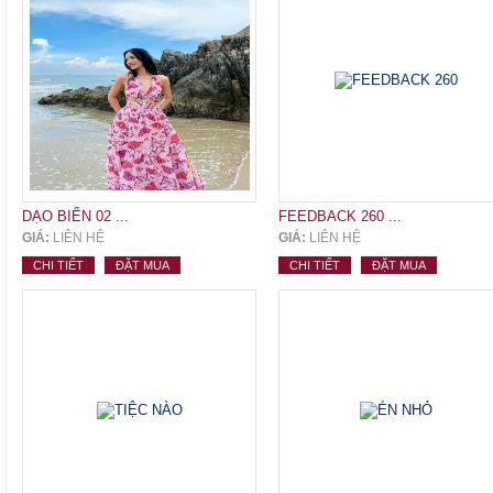
DẠO BIỂN 02 ...
FEEDBACK 260 ...
GIÁ:
LIÊN HỆ
GIÁ:
LIÊN HỆ
CHI TIẾT
ĐẶT MUA
CHI TIẾT
ĐẶT MUA