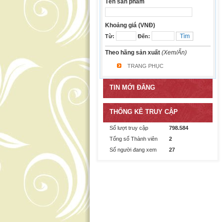
Tên sản phẩm
Khoảng giá (VNĐ)
Từ:
Đến:
Theo hãng sản xuất
(Xem/Ẩn)
TRANG PHỤC
TIN MỚI ĐĂNG
THỐNG KÊ TRUY CẬP
Số lượt truy cập
798.584
Tổng số Thành viên
2
Số người đang xem
27