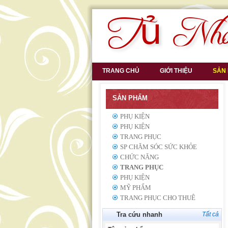
TRANG CHỦ
GIỚI THIỆU
SẢN
SẢN PHẨM
PHỤ KIỆN
PHỤ KIỆN
TRANG PHỤC
SP CHĂM SÓC SỨC KHỎE
CHỨC NĂNG
TRANG PHỤC
PHỤ KIỆN
MỸ PHẨM
TRANG PHỤC CHO THUÊ
Tra cứu nhanh
Tất cả