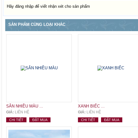
Hãy đăng nhập để viết nhận xét cho sản phẩm
SẢN PHẨM CÙNG LOẠI KHÁC
SẴN NHIỀU MÀU ...
XANH BIẾC ...
GIÁ:
LIÊN HỆ
GIÁ:
LIÊN HỆ
CHI TIẾT
ĐẶT MUA
CHI TIẾT
ĐẶT MUA