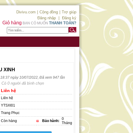
Divivu.com
|
Cộng đồng
|
Trợ giúp
Đăng nhập
|
Đăng ký
Giỏ hàng
THANH TOÁN?
BẠN CÓ MUỐN
U XINH
c 18:37 ngày 10/07/2022, Đã xem 947 lần
Có 0 người đã bình chọn
Liên hệ
Liên hệ
YTSXI01
Trang Phục
0
Còn hàng
Bảo hành:
Tháng