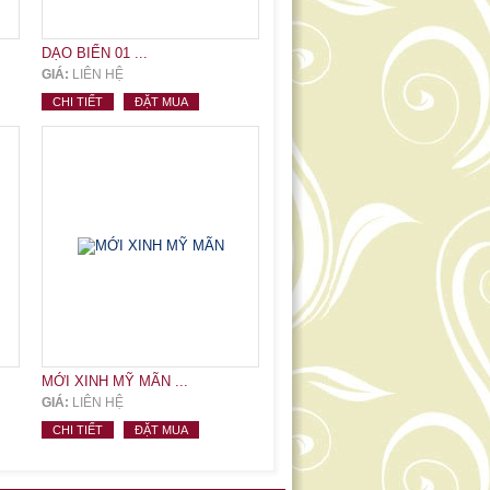
DẠO BIỂN 01 ...
GIÁ:
LIÊN HỆ
CHI TIẾT
ĐẶT MUA
MỚI XINH MỸ MÃN ...
GIÁ:
LIÊN HỆ
CHI TIẾT
ĐẶT MUA