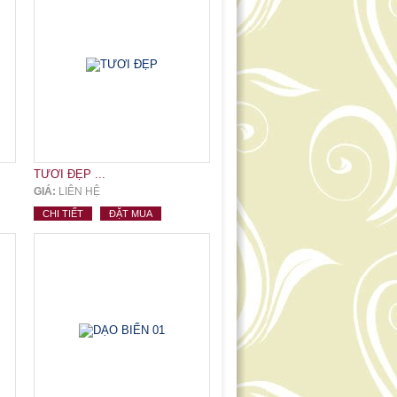
TƯƠI ĐẸP ...
GIÁ:
LIÊN HỆ
CHI TIẾT
ĐẶT MUA