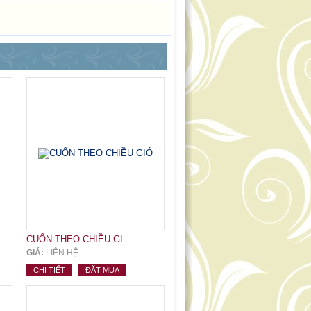
CUỐN THEO CHIỀU GI ...
GIÁ:
LIÊN HỆ
CHI TIẾT
ĐẶT MUA