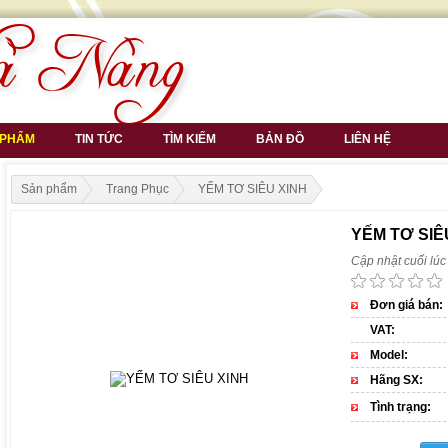
 PHẨM
TIN TỨC
TÌM KIẾM
BẢN ĐỒ
LIÊN HỆ
Sản phẩm
Trang Phục
YẾM TƠ SIÊU XINH
YẾM TƠ SIÊ
Cập nhật cuối lú
Đơn giá bán:
VAT:
Model:
Hãng SX:
Tình trạng: