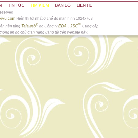
M
TIN TỨC
TÌM KIẾM
BẢN ĐỒ
LIÊN HỆ
 reserved
vivu.com
Hiển thị tốt nhất ở chế độ màn hình 1024x768
©
™
Talaweb
EDA., JSC
rên nền tảng
do Công ty
Cung cấp.
hông tin do chủ gian hàng đăng tải trên website này.