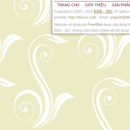
TRANG CHỦ
GIỚI THIỆU
SẢN PHẨ
EDA., JSC
Copyright © 2003 - 2026
. All rights
http://divivu.com
support@di
website:
- Email:
FreeWeb
Website sử dụng gói
được xây dựng t
EDA., JSC. không chịu trách nhiệm về nội dung t