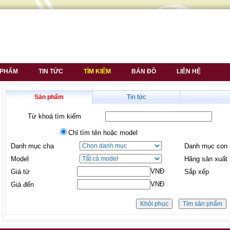
 PHẨM
TIN TỨC
TÌM KIẾM
BẢN ĐỒ
LIÊN HỆ
Sản phẩm
Tin tức
Từ khoá tìm kiếm
Chỉ tìm tên hoặc model
Danh mục cha
Danh mục con
Model
Hãng sản xuất
VNĐ
Giá từ
Sắp xếp
VNĐ
Giá đến