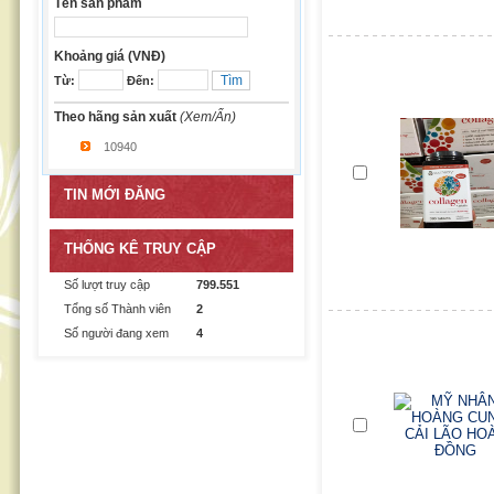
Tên sản phẩm
Khoảng giá (VNĐ)
Từ:
Đến:
Theo hãng sản xuất
(Xem/Ẩn)
10940
TIN MỚI ĐĂNG
THỐNG KÊ TRUY CẬP
Số lượt truy cập
799.551
Tổng số Thành viên
2
Số người đang xem
4