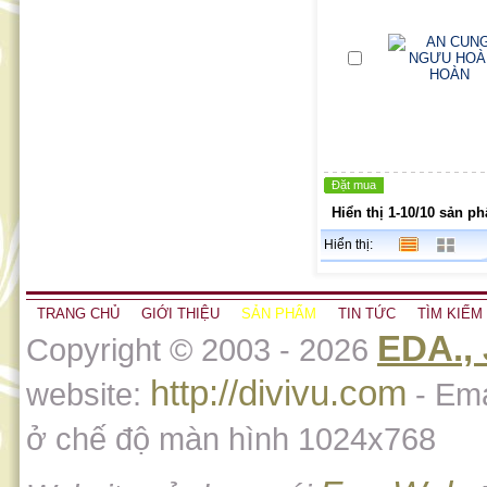
Đặt mua
Hiển thị 1-10/10 sản ph
Hiển thị:
TRANG CHỦ
GIỚI THIỆU
SẢN PHẨM
TIN TỨC
TÌM KIẾM
EDA.,
Copyright © 2003 - 2026
http://divivu.com
website:
- Ema
ở chế độ màn hình 1024x768