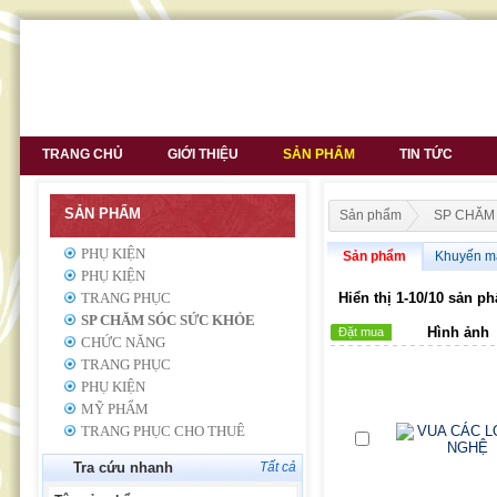
TRANG CHỦ
GIỚI THIỆU
SẢN PHẨM
TIN TỨC
SẢN PHẨM
Sản phẩm
SP CHĂM
PHỤ KIỆN
Sản phẩm
Khuyến m
PHỤ KIỆN
TRANG PHỤC
Hiển thị 1-10/10 sản ph
SP CHĂM SÓC SỨC KHỎE
Hình ảnh
Đặt mua
CHỨC NĂNG
TRANG PHỤC
PHỤ KIỆN
MỸ PHẨM
TRANG PHỤC CHO THUÊ
Tra cứu nhanh
Tất cả