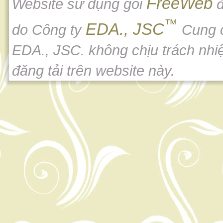
FreeWeb
Website sử dụng gói
đ
™
EDA., JSC
do Công ty
Cung 
EDA., JSC. không chịu trách nhi
đăng tải trên website này.