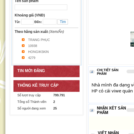
Tên sản phẩm
Khoảng giá (VNĐ)
Từ:
Đến:
Theo hãng sản xuất
(Xem/Ẩn)
TRANG PHỤC
10938
HONGIKSKIN
4279
CHI TIẾT SẢN
TIN MỚI ĐĂNG
PHẨM
Nhà mình đa dạng về
THỐNG KÊ TRUY CẬP
HP có cái viwe quán 
Số lượt truy cập
799.791
Tổng số Thành viên
2
NHẬN XÉT SẢN
Số người đang xem
25
PHẨM
VIẾT NHẬN