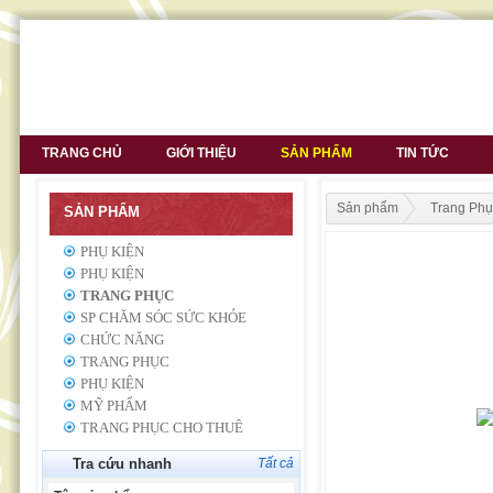
TRANG CHỦ
GIỚI THIỆU
SẢN PHẨM
TIN TỨC
Sản phẩm
Trang Phụ
SẢN PHẨM
PHỤ KIỆN
PHỤ KIỆN
TRANG PHỤC
SP CHĂM SÓC SỨC KHỎE
CHỨC NĂNG
TRANG PHỤC
PHỤ KIỆN
MỸ PHẨM
TRANG PHỤC CHO THUÊ
Tra cứu nhanh
Tất cả