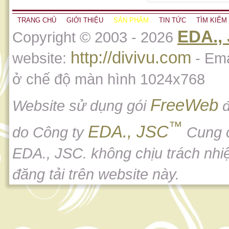
TRANG CHỦ
GIỚI THIỆU
SẢN PHẨM
TIN TỨC
TÌM KIẾM
EDA.,
Copyright © 2003 - 2026
http://divivu.com
website:
- Ema
ở chế độ màn hình 1024x768
FreeWeb
Website sử dụng gói
đ
™
EDA., JSC
do Công ty
Cung 
EDA., JSC. không chịu trách nhi
đăng tải trên website này.